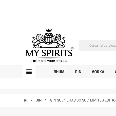
view_headline
RHUM
GIN
VODKA
chevron_right
GIN
chevron_right
GIN SUL “ILHAS DO SUL” LIMITED EDITI