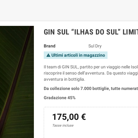
GIN SUL “ILHAS DO SUL” LIMI
Brand
Sul Dry
Ultimi articoli in magazzino
warning
Il team di GIN SUL, partito per un viaggio nelle I
riscoprire il senso dell’avventura. Da questo viagg
avventura in bottiglia.
Da collezione solo 7
.000 bottiglie, tutte numera
Gradazione 45%
175,00 €
Tasse incluse