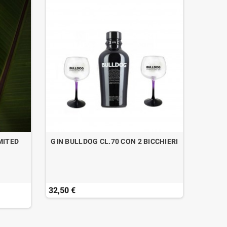
IMITED
GIN BULLDOG CL.70 CON 2 BICCHIERI
G
32,50 €
35,00 
Ultimi a