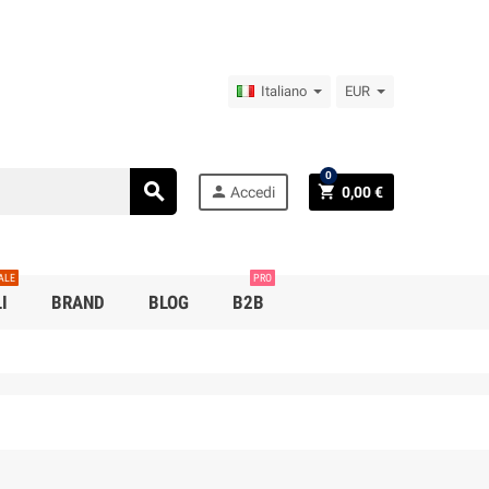
Italiano
EUR
0
search
person
shopping_cart
Accedi
0,00 €
ALE
PRO
I
BRAND
BLOG
B2B