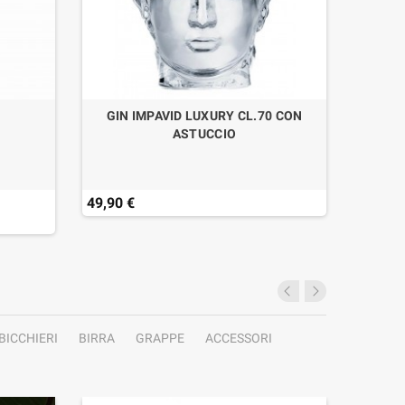
GIN IMPAVID LUXURY CL.70 CON
ASTUCCIO
49,90 €
48,90 
Ultimi a
BICCHIERI
BIRRA
GRAPPE
ACCESSORI