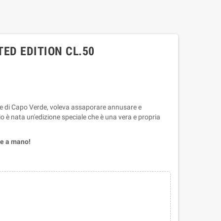
TED EDITION CL.50
sole di Capo Verde, voleva assaporare annusare e
io è nata un'edizione speciale che è una vera e propria
te a mano
!