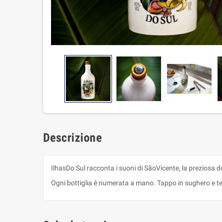
Descrizione
IlhasDo Sul racconta i suoni di SãoVicente, la preziosa dol
Ogni bottiglia è numerata a mano. Tappo in sughero e tea