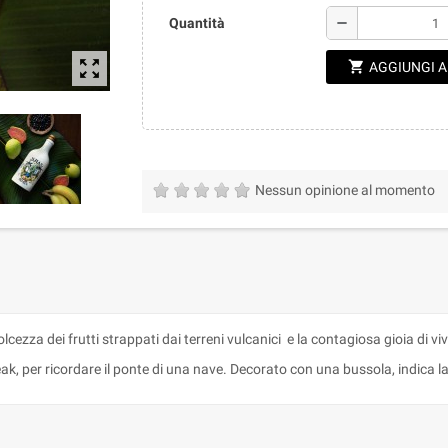
remove
Quantità
zoom_out_map
shopping_cart
AGGIUNGI 
Nessun opinione al momento
cezza dei frutti strappati dai terreni vulcanici e la contagiosa gioia di vi
k, per ricordare il ponte di una nave. Decorato con una bussola, indica l