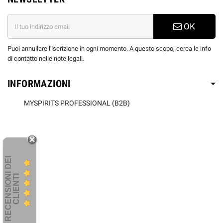
OK
Puoi annullare l'iscrizione in ogni momento. A questo scopo, cerca le info
di contatto nelle note legali.
INFORMAZIONI
MYSPIRITS PROFESSIONAL (B2B)
R
E
C
E
N
S
I
O
I
D
E
I
C
L
I
E
N
T
N
I