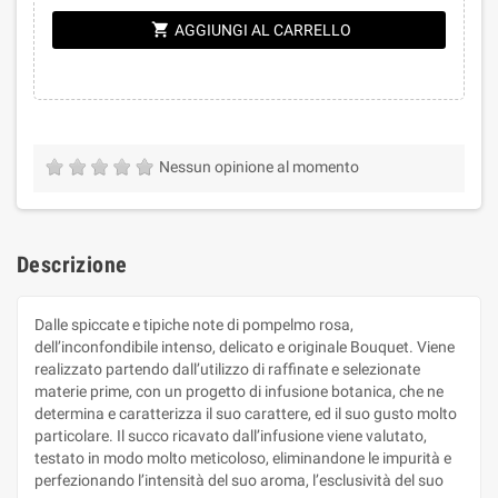
shopping_cart
AGGIUNGI AL CARRELLO
Nessun opinione al momento
Descrizione
Dalle spiccate e tipiche note di pompelmo rosa,
dell’inconfondibile intenso, delicato e originale Bouquet. Viene
realizzato partendo dall’utilizzo di raffinate e selezionate
materie prime, con un progetto di infusione botanica, che ne
determina e caratterizza il suo carattere, ed il suo gusto molto
particolare. Il succo ricavato dall’infusione viene valutato,
testato in modo molto meticoloso, eliminandone le impurità e
perfezionando l’intensità del suo aroma, l’esclusività del suo