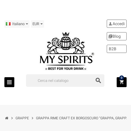
Accedi
person
Italiano
EUR
Blog
library_books
B2B
0
search
view_headline
shopping_cart
chevron_right
chevron_right
GRAPPE
GRAPPA RIME CRAFT EX BORGOSCURO "GRAPPA, GRAPPA!" 