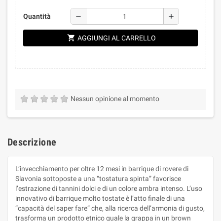
remove
add
Quantità
shopping_cart
AGGIUNGI AL CARRELLO
Nessun opinione al momento
Descrizione
L’invecchiamento per oltre 12 mesi in barrique di rovere di
Slavonia sottoposte a una “tostatura spinta” favorisce
l’estrazione di tannini dolci e di un colore ambra intenso. L’uso
innovativo di barrique molto tostate è l’atto finale di una
“capacità del saper fare” che, alla ricerca dell’armonia di gusto,
trasforma un prodotto etnico quale la grappa in un brown