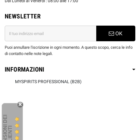
Dal Lunedi al Venerdì : 08:00 alle 17:00
NEWSLETTER
OK
Puoi annullare l'iscrizione in ogni momento. A questo scopo, cerca le info
di contatto nelle note legali.
INFORMAZIONI
MYSPIRITS PROFESSIONAL (B2B)
R
E
C
E
N
S
I
O
I
D
E
I
C
L
I
E
N
T
N
I