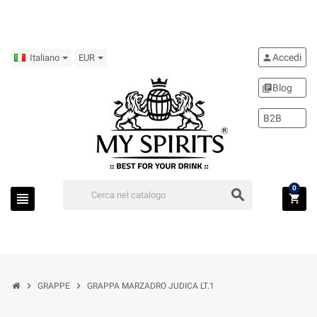
Accedi
person
Italiano
EUR
Blog
library_books
B2B
0
search
view_headline
shopping_cart
chevron_right
chevron_right
GRAPPE
GRAPPA MARZADRO JUDICA LT.1