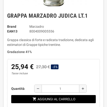
GRAPPA MARZADRO JUDICA LT.1
Brand
Marzadro
EAN13
8004009005556
Grappa classica di forte e radicata tradizione, dedicata agli
estimatori di Grappe tipiche trentine.
Gradazione 41%
25,94 €
27,30 €
-5%
Tasse incluse
remove
add
Quantità
shopping_cart
AGGIUNGI AL CARRELLO