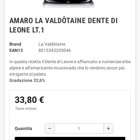
AMARO LA VALDÔTAINE DENTE DI
LEONE LT.1
Brand
La Valdôtaine
EAN13
8015343205046
In questa ricetta il Dente di Leone è affiancato a numerose erbe
alpine e all’amaricante muscovado che lo rendono ancor più
intrigante al palato.
Gradazione 32,6%
33,80 €
Tasse incluse
remove
add
Quantità