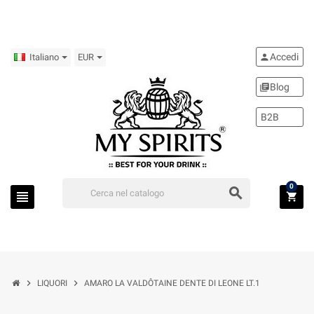
Accedi
person
Italiano
EUR
Blog
library_books
B2B
0
search
view_headline
shopping_cart
chevron_right
chevron_right
LIQUORI
AMARO LA VALDÔTAINE DENTE DI LEONE LT.1