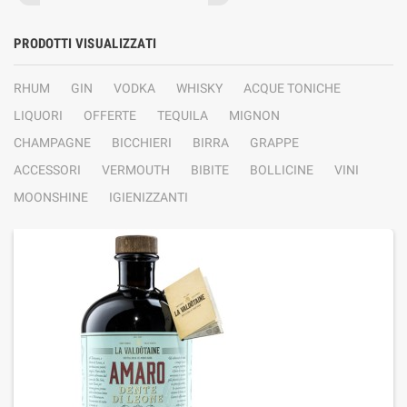
PRODOTTI VISUALIZZATI
RHUM
GIN
VODKA
WHISKY
ACQUE TONICHE
LIQUORI
OFFERTE
TEQUILA
MIGNON
CHAMPAGNE
BICCHIERI
BIRRA
GRAPPE
ACCESSORI
VERMOUTH
BIBITE
BOLLICINE
VINI
MOONSHINE
IGIENIZZANTI