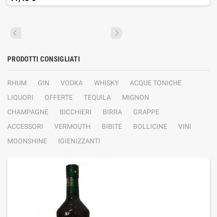
PRODOTTI CONSIGLIATI
RHUM
GIN
VODKA
WHISKY
ACQUE TONICHE
LIQUORI
OFFERTE
TEQUILA
MIGNON
CHAMPAGNE
BICCHIERI
BIRRA
GRAPPE
ACCESSORI
VERMOUTH
BIBITE
BOLLICINE
VINI
MOONSHINE
IGIENIZZANTI