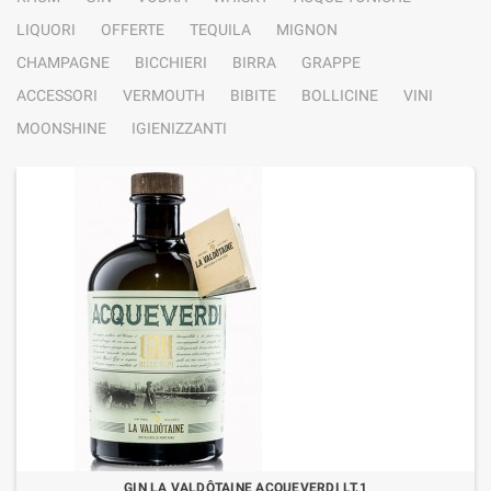
LIQUORI
OFFERTE
TEQUILA
MIGNON
CHAMPAGNE
BICCHIERI
BIRRA
GRAPPE
ACCESSORI
VERMOUTH
BIBITE
BOLLICINE
VINI
MOONSHINE
IGIENIZZANTI
GIN LA VALDÔTAINE ACQUEVERDI LT.1