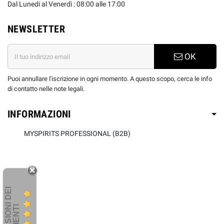
Dal Lunedi al Venerdì : 08:00 alle 17:00
NEWSLETTER
OK
Puoi annullare l'iscrizione in ogni momento. A questo scopo, cerca le info
di contatto nelle note legali.
INFORMAZIONI
MYSPIRITS PROFESSIONAL (B2B)
R
E
C
E
N
S
I
O
I
D
E
I
C
L
I
E
N
T
N
I