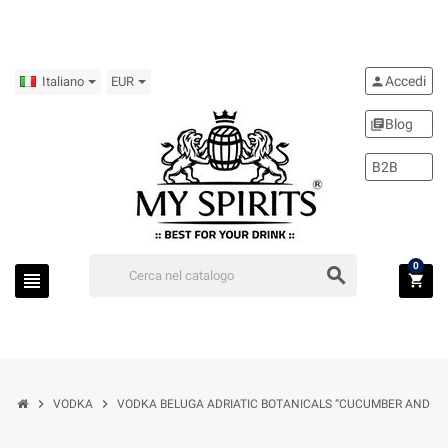
Accedi
person
Italiano
EUR
Blog
library_books
B2B
0
search
view_headline
shopping_cart
chevron_right
chevron_right
VODKA
VODKA BELUGA ADRIATIC BOTANICALS “CUCUMBER AND MIN