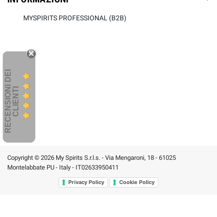
MYSPIRITS PROFESSIONAL (B2B)
R
E
C
E
N
S
I
O
I
D
E
I
C
L
I
E
N
T
N
I
Copyright © 2026 My Spirits S.r.l.s. - Via Mengaroni, 18 - 61025
Montelabbate PU - Italy - IT02633950411
Privacy Policy
Cookie Policy