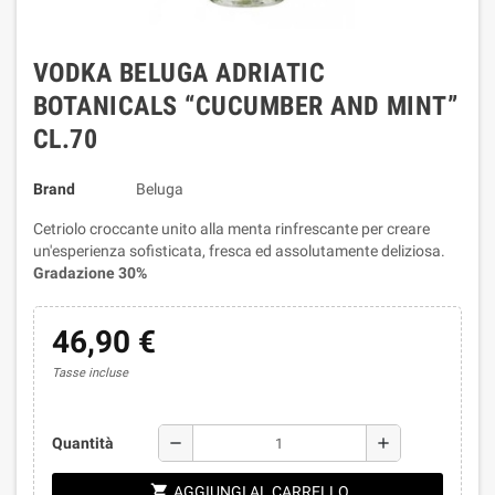
VODKA BELUGA ADRIATIC
BOTANICALS “CUCUMBER AND MINT”
CL.70
Brand
Beluga
Cetriolo croccante unito alla menta rinfrescante per creare
un'esperienza sofisticata, fresca ed assolutamente deliziosa.
Gradazione 30%
46,90 €
Tasse incluse
remove
add
Quantità
shopping_cart
AGGIUNGI AL CARRELLO