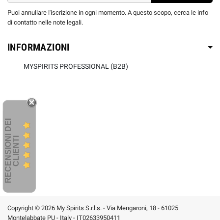
Puoi annullare l'iscrizione in ogni momento. A questo scopo, cerca le info
di contatto nelle note legali.
INFORMAZIONI
MYSPIRITS PROFESSIONAL (B2B)
R
E
C
E
N
S
I
O
I
D
E
I
C
L
I
E
N
T
N
I
Copyright © 2026 My Spirits S.r.l.s. - Via Mengaroni, 18 - 61025
Montelabbate PU - Italy - IT02633950411