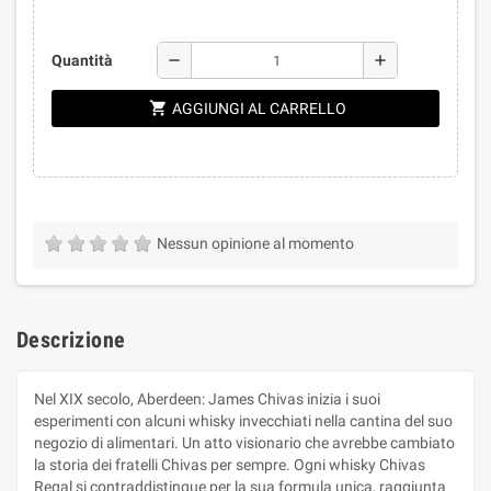
remove
add
Quantità
shopping_cart
AGGIUNGI AL CARRELLO
Nessun opinione al momento
Descrizione
Nel XIX secolo, Aberdeen: James Chivas inizia i suoi
esperimenti con alcuni whisky invecchiati nella cantina del suo
negozio di alimentari. Un atto visionario che avrebbe cambiato
la storia dei fratelli Chivas per sempre. Ogni whisky Chivas
Regal si contraddistingue per la sua formula unica, raggiunta