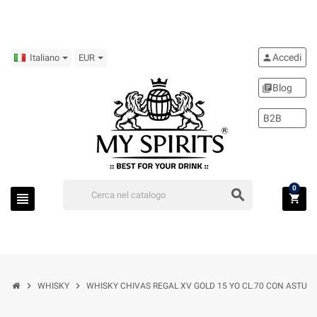
Accedi
person
Italiano
EUR
Blog
library_books
B2B
0
search
view_headline
shopping_cart
chevron_right
chevron_right
WHISKY
WHISKY CHIVAS REGAL XV GOLD 15 YO CL.70 CON ASTUCCI