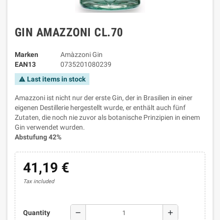
GIN AMAZZONI CL.70
Marken
Amàzzoni Gin
EAN13
0735201080239
Last items in stock
warning
Amazzoni ist nicht nur der erste Gin, der in Brasilien in einer
eigenen Destillerie hergestellt wurde, er enthält auch fünf
Zutaten, die noch nie zuvor als botanische Prinzipien in einem
Gin verwendet wurden.
Abstufung 42%
41,19 €
Tax included
remove
add
Quantity