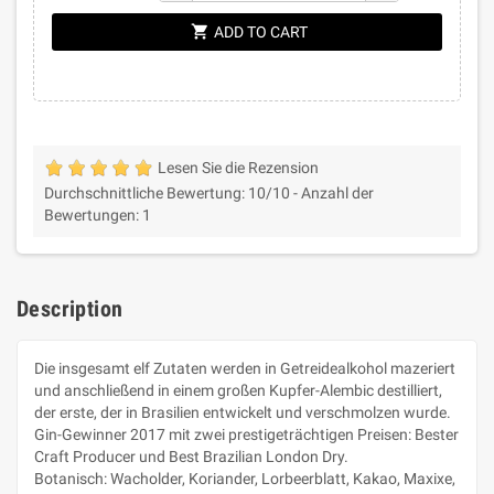
shopping_cart
ADD TO CART
Lesen Sie die Rezension
Durchschnittliche Bewertung:
10
/10 -
Anzahl der
Bewertungen:
1
Description
Die insgesamt elf Zutaten werden in Getreidealkohol mazeriert
und anschließend in einem großen Kupfer-Alembic destilliert,
der erste, der in Brasilien entwickelt und verschmolzen wurde.
Gin-Gewinner 2017 mit zwei prestigeträchtigen Preisen: Bester
Craft Producer und Best Brazilian London Dry.
Botanisch: Wacholder, Koriander, Lorbeerblatt, Kakao, Maxixe,