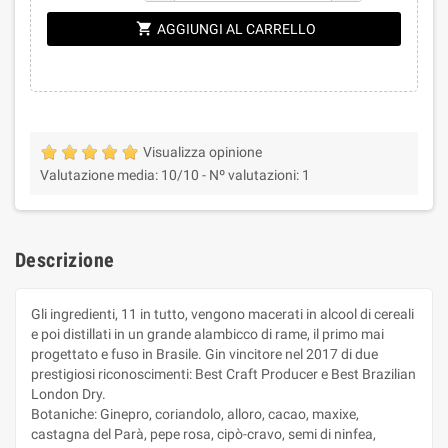
shopping_cart
AGGIUNGI AL CARRELLO
Visualizza opinione
Valutazione media:
10
/10 -
Nº valutazioni:
1
Descrizione
Gli ingredienti, 11 in tutto, vengono macerati in alcool di cereali
e poi distillati in un grande alambicco di rame, il primo mai
progettato e fuso in Brasile. Gin vincitore nel 2017 di due
prestigiosi riconoscimenti: Best Craft Producer e Best Brazilian
London Dry.
Botaniche: Ginepro, coriandolo, alloro, cacao, maxixe,
castagna del Parà, pepe rosa, cipò-cravo, semi di ninfea,