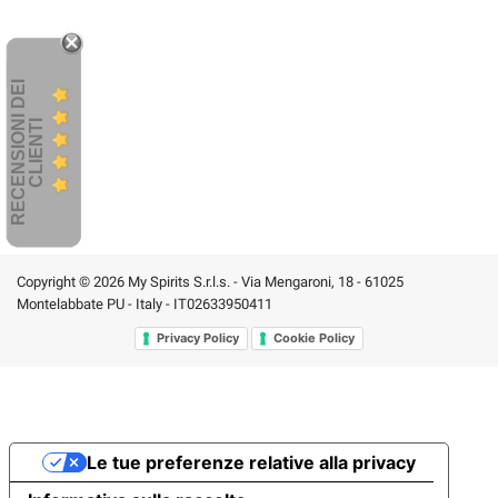
R
E
C
E
N
S
I
O
I
D
E
I
C
L
I
E
N
T
N
I
Copyright © 2026 My Spirits S.r.l.s. - Via Mengaroni, 18 - 61025
Montelabbate PU - Italy - IT02633950411
Privacy Policy
Cookie Policy
Le tue preferenze relative alla privacy