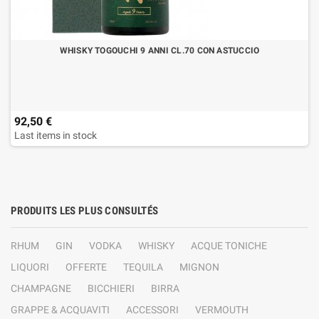
WHISKY TOGOUCHI 9 ANNI CL.70 CON ASTUCCIO
92,50 €
Last items in stock
PRODUITS LES PLUS CONSULTÉS
RHUM
GIN
VODKA
WHISKY
ACQUE TONICHE
LIQUORI
OFFERTE
TEQUILA
MIGNON
CHAMPAGNE
BICCHIERI
BIRRA
GRAPPE & ACQUAVITI
ACCESSORI
VERMOUTH