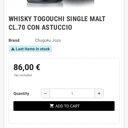
WHISKY TOGOUCHI SINGLE MALT
CL.70 CON ASTUCCIO
Brand
Chugoku Jozo
Last items in stock
warning
86,00 €
Tax included
remove
add
Quantity
shopping_cart
ADD TO CART