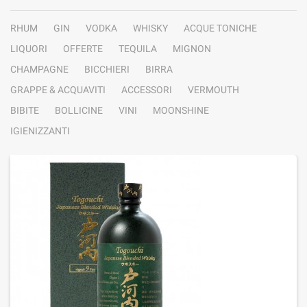
RHUM
GIN
VODKA
WHISKY
ACQUE TONICHE
LIQUORI
OFFERTE
TEQUILA
MIGNON
CHAMPAGNE
BICCHIERI
BIRRA
GRAPPE & ACQUAVITI
ACCESSORI
VERMOUTH
BIBITE
BOLLICINE
VINI
MOONSHINE
IGIENIZZANTI