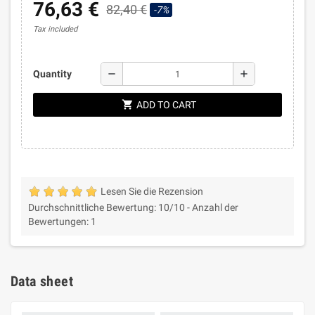
76,63 €
82,40 €
-7%
Tax included
remove
add
Quantity
shopping_cart
ADD TO CART
Lesen Sie die Rezension
Durchschnittliche Bewertung:
10
/10 -
Anzahl der
Bewertungen:
1
Data sheet