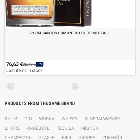
RHUM SANTOS DUMONT XO CL.70 MIT FALL
76,63 €
82,40 €
-7%
Last items in stock
PRODUCTS FROM THE SAME BRAND
RHUM
GIN
WODKA
WHISKY
MINERALWASSER
LIKÖRE
ANGEBOTE
TEQUILA
MIGNON
CHAMPAGNE
GLÄSER
BIER
GRAPPA
ZUBEHÖR