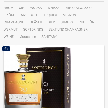
RHUM
GIN
WODKA
WHISKY
MINERALWASSER
LIKÖRE
ANGEBOTE
TEQUILA
MIGNON
CHAMPAGNE
GLÄSER
BIER
GRAPPA
ZUBEHÖR
WERMUT
SOFTDRINKS
SEKT UND CHAMPAGNER
WEINE
Moonshine
SANITARY
-7%