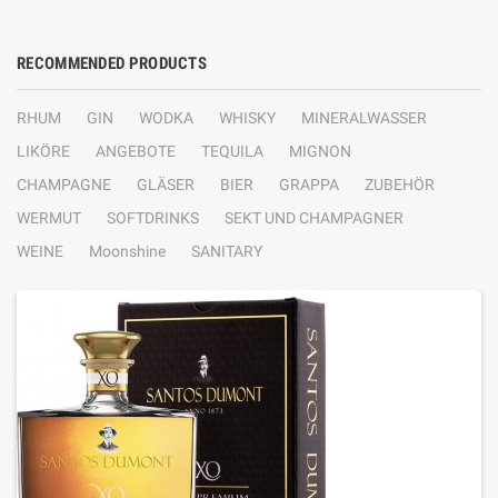
RECOMMENDED PRODUCTS
RHUM
GIN
WODKA
WHISKY
MINERALWASSER
LIKÖRE
ANGEBOTE
TEQUILA
MIGNON
CHAMPAGNE
GLÄSER
BIER
GRAPPA
ZUBEHÖR
WERMUT
SOFTDRINKS
SEKT UND CHAMPAGNER
WEINE
Moonshine
SANITARY