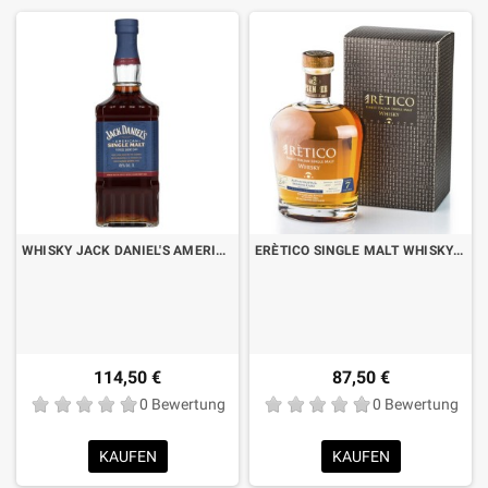
WHISKY JACK DANIEL'S AMERICAN SINGLE MALT OLOROSO SHERRY CASK LT.1
ERÈTICO SINGLE MALT WHISKY 7 JAHRE IN GRAPPA- UND AMARONEFÄSSERN CL.70 MIT KOFFER
114,50 €
87,50 €
0 Bewertung
0 Bewertung
KAUFEN
KAUFEN