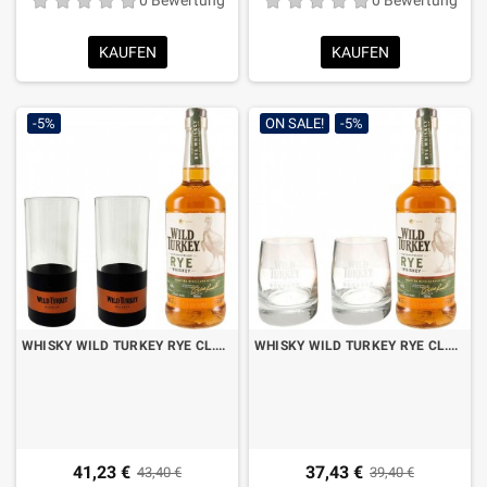
KAUFEN
KAUFEN
-5%
ON SALE!
-5%
WHISKY WILD TURKEY RYE CL.70 MIT 2 HOHEN GLÄSERN
WHISKY WILD TURKEY RYE CL.70 MIT 2 NIEDRIGEN GLÄSERN
41,23 €
37,43 €
43,40 €
39,40 €