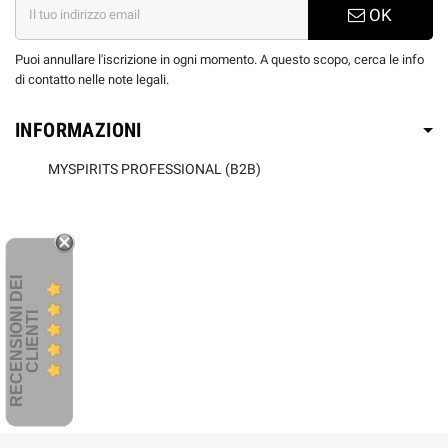
OK
Puoi annullare l'iscrizione in ogni momento. A questo scopo, cerca le info
di contatto nelle note legali.
INFORMAZIONI
MYSPIRITS PROFESSIONAL (B2B)
R
E
C
E
N
S
I
O
I
D
E
I
C
L
I
E
N
T
N
I