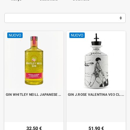
NUOVO
NUOVO
GIN WHITLEY NEILL JAPANESE BLOSSOM & LEMONGRASS CL.70
GIN J.ROSE VALENTINA V03 CL.70
32,50 €
51,90 €