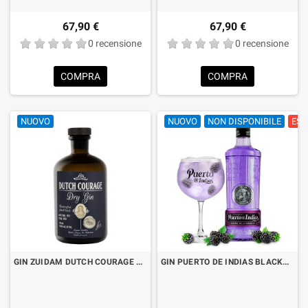
67,90 €
67,90 €
0 recensione
0 recensione
COMPRA
COMPRA
NUOVO
NUOVO
NON DISPONIBILE
ESA
GIN ZUIDAM DUTCH COURAGE CL.70
GIN PUERTO DE INDIAS BLACKBERRY LT.1 "FORMATO RISPARMIO"