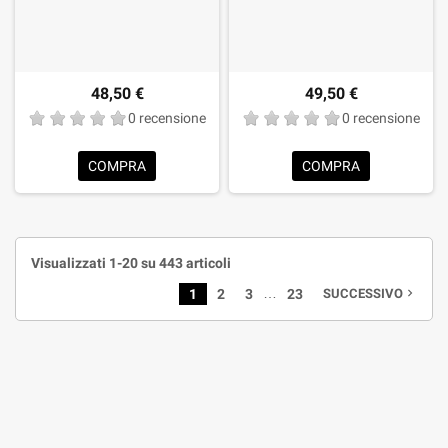
48,50 €
49,50 €
0 recensione
0 recensione
COMPRA
COMPRA
Visualizzati 1-20 su 443 articoli
…
1
2
3
23
SUCCESSIVO
navigate_next