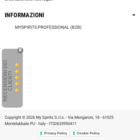
INFORMAZIONI
MYSPIRITS PROFESSIONAL (B2B)
R
E
C
E
N
S
I
O
I
D
E
I
C
L
I
E
N
T
N
I
Copyright © 2026 My Spirits S.r.l.s. - Via Mengaroni, 18 - 61025
Montelabbate PU - Italy - IT02633950411
Privacy Policy
Cookie Policy