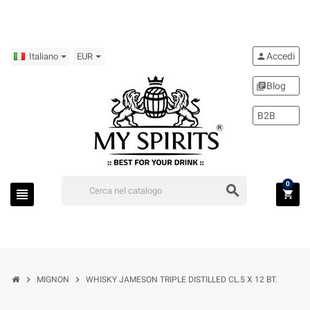
Accedi
person
Italiano
EUR
Blog
library_books
B2B
0
search
view_headline
shopping_cart
chevron_right
chevron_right
MIGNON
WHISKY JAMESON TRIPLE DISTILLED CL.5 X 12 BT.