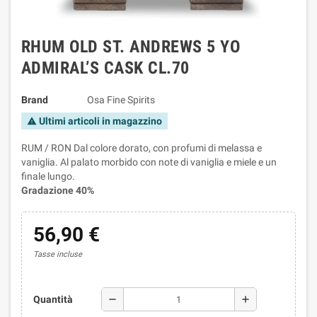
RHUM OLD ST. ANDREWS 5 YO
ADMIRAL’S CASK CL.70
Brand
Osa Fine Spirits
Ultimi articoli in magazzino
warning
RUM / RON Dal colore dorato, con profumi di melassa e
vaniglia. Al palato morbido con note di vaniglia e miele e un
finale lungo.
Gradazione 40%
56,90 €
Tasse incluse
remove
add
Quantità