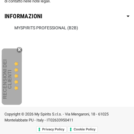
di contatto nelle note legali.
INFORMAZIONI
MYSPIRITS PROFESSIONAL (B2B)
R
E
C
E
N
S
I
O
I
D
E
I
C
L
I
E
N
T
N
I
Copyright © 2026 My Spirits S.r.l.s. - Via Mengaroni, 18 - 61025
Montelabbate PU - Italy - IT02633950411
Privacy Policy
Cookie Policy