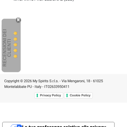
R
E
C
E
N
S
I
O
I
D
E
I
C
L
I
E
N
T
N
I
Copyright © 2026 My Spirits S.r.l.s. - Via Mengaroni, 18 - 61025
Montelabbate PU - Italy - IT02633950411
Privacy Policy
Cookie Policy
Le tue preferenze relative alla privacy