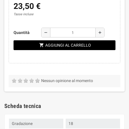
23,50 €
Tasse incluse
remove
add
Quantità
shopping_cart
AGGIUNGI AL CARRELLO
Nessun opinione al momento
Scheda tecnica
Gradazione
18