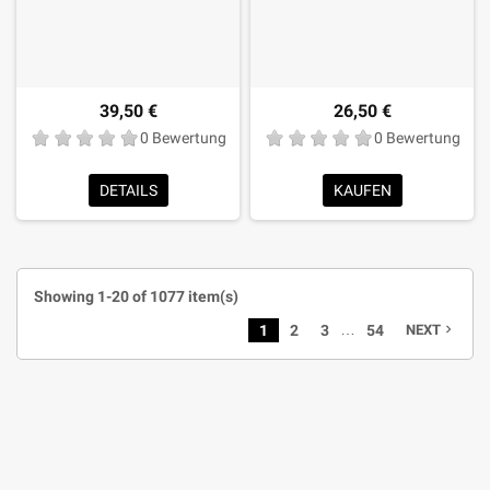
39,50 €
26,50 €
0 Bewertung
0 Bewertung
DETAILS
KAUFEN
Showing 1-20 of 1077 item(s)
…
1
2
3
54
NEXT
navigate_next