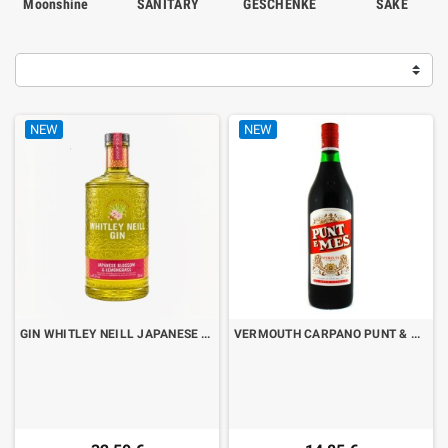
Moonshine
SANITARY
GESCHENKE
SAKE
NEW
NEW
GIN WHITLEY NEILL JAPANESE BLOSSOM & LEMONGRASS CL.70
VERMOUTH CARPANO PUNT & MES LT.1