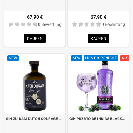
67,90 €
67,90 €
0 Bewertung
0 Bewertung
KAUFEN
KAUFEN
NEW
NEW
NON DISPONIBILE
AUSV
GIN ZUIDAM DUTCH COURAGE CL.70
GIN PUERTO DE INDIAS BLACKBERRY LT.1 "FORMATO RISPARMIO"