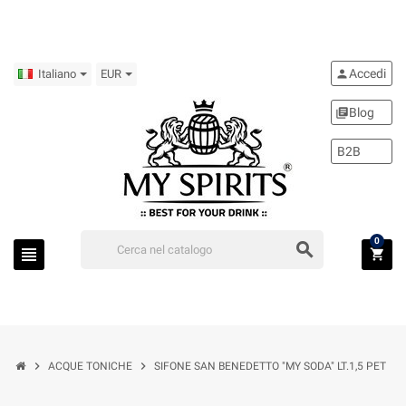
Accedi
person
Italiano
EUR
Blog
library_books
B2B
0
search
view_headline
shopping_cart
chevron_right
chevron_right
ACQUE TONICHE
SIFONE SAN BENEDETTO "MY SODA" LT.1,5 PET