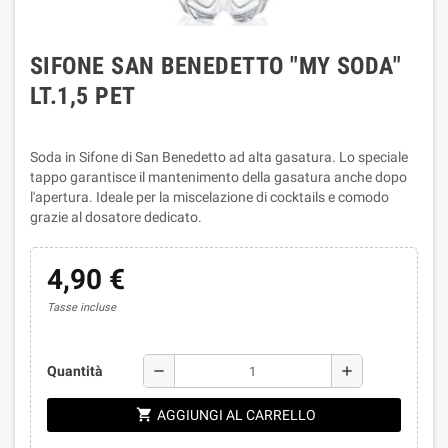
SIFONE SAN BENEDETTO "MY SODA"
LT.1,5 PET
Soda in Sifone di San Benedetto ad alta gasatura. Lo speciale
tappo garantisce il mantenimento della gasatura anche dopo
l'apertura. Ideale per la miscelazione di cocktails e comodo
grazie al dosatore dedicato.
4,90 €
Tasse incluse
remove
add
Quantità
shopping_cart
AGGIUNGI AL CARRELLO