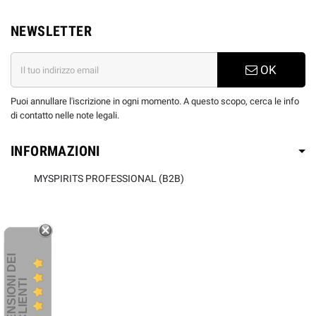
NEWSLETTER
OK
Puoi annullare l'iscrizione in ogni momento. A questo scopo, cerca le info
di contatto nelle note legali.
INFORMAZIONI
MYSPIRITS PROFESSIONAL (B2B)
R
E
C
E
N
S
I
O
I
D
E
I
C
L
I
E
N
T
N
I