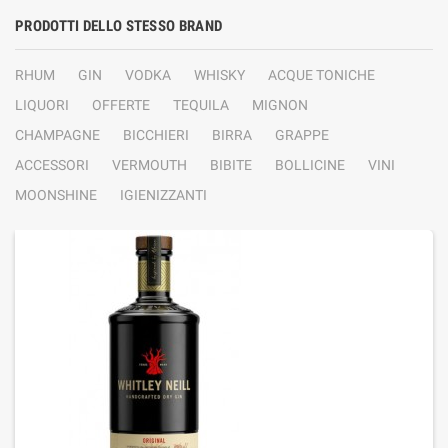
PRODOTTI DELLO STESSO BRAND
RHUM
GIN
VODKA
WHISKY
ACQUE TONICHE
LIQUORI
OFFERTE
TEQUILA
MIGNON
CHAMPAGNE
BICCHIERI
BIRRA
GRAPPE
ACCESSORI
VERMOUTH
BIBITE
BOLLICINE
VINI
MOONSHINE
IGIENIZZANTI