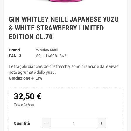
GIN WHITLEY NEILL JAPANESE YUZU
& WHITE STRAWBERRY LIMITED
EDITION CL.70
Brand
Whitley Neill
EAN13
5011166081562
Le fragole bianche, dolci e fresche, sono bilanciate dalle vivaci
note agrumate dello yuzu.
Gradazione 41,3%
32,50 €
Tasse incluse
remove
add
Quantità