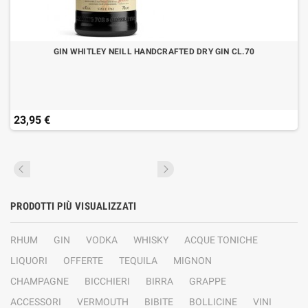
GIN WHITLEY NEILL HANDCRAFTED DRY GIN CL.70
23,95 €
PRODOTTI PIÙ VISUALIZZATI
RHUM
GIN
VODKA
WHISKY
ACQUE TONICHE
LIQUORI
OFFERTE
TEQUILA
MIGNON
CHAMPAGNE
BICCHIERI
BIRRA
GRAPPE
ACCESSORI
VERMOUTH
BIBITE
BOLLICINE
VINI